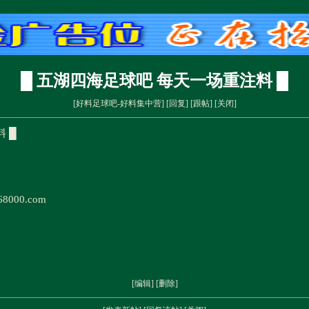
█ 五湖四海足球吧 每天一场重注料 █
[
好料足球吧-好料集中营
] [
回复
] [
跟帖
] [
关闭
]
 █
8000.com
[
编辑
] [
删除
]