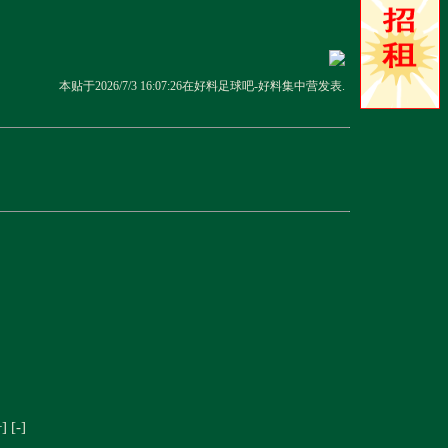
本贴于2026/7/3 16:07:26在好料足球吧-好料集中营发表.
+]
[-]