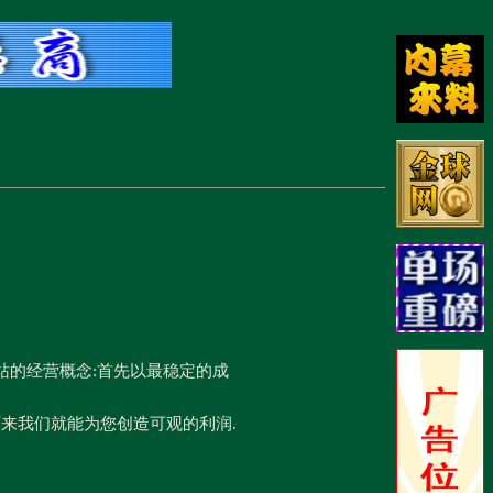
站的经营概念:首先以最稳定的成
下来我们就能为您创造可观的利润.