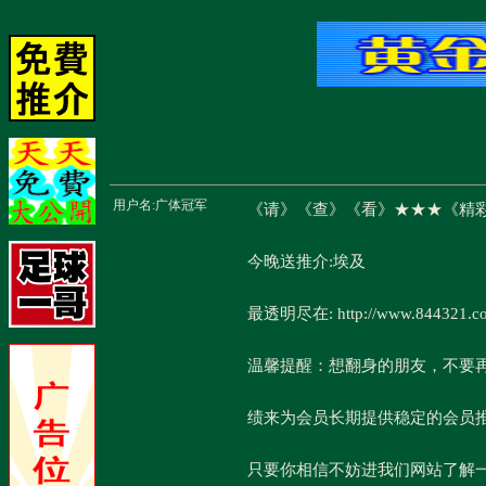
用户名:
广体冠军
《请》《查》《看》★★★《精
今晚送推介:埃及
最透明尽在: http://www.844321.c
温馨提醒：想翻身的朋友，不要再
绩来为会员长期提供稳定的会员推
只要你相信不妨进我们网站了解