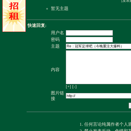
[
发表
暂无主题
快速回复:
用户名
密码
主题
内容
[+]
[-]
图片链
接
1. 任何言论纯属作者个