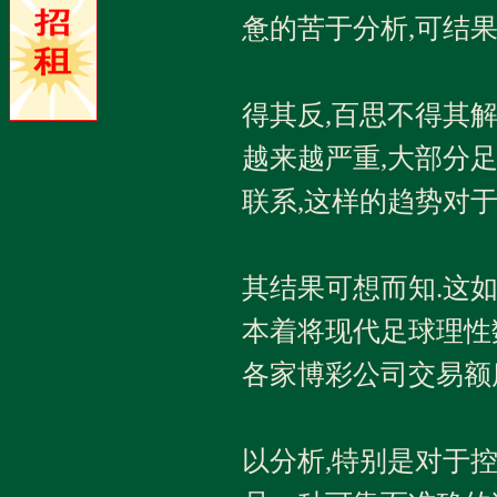
惫的苦于分析,可结
得其反,百思不得其
越来越严重,大部分
联系,这样的趋势对
其结果可想而知.这
本着将现代足球理性
各家博彩公司交易额
以分析,特别是对于