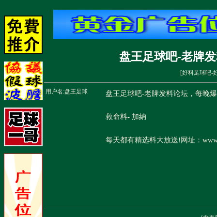
盘王足球吧-老牌
[
好料足球吧-
用户名:
盘王足球
盘王足球吧-老牌发料论坛，每晚
救命料- 加納
每天都有精选料大放送!网址：www.