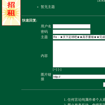
[
发表
暂无主题
快速回复:
用户名
密码
主题
内容
[+]
[-]
图片链
接
1. 任何言论纯属作者个