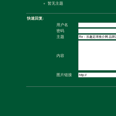
暂无主题
快速回复:
用户名
密码
主题
内容
图片链接