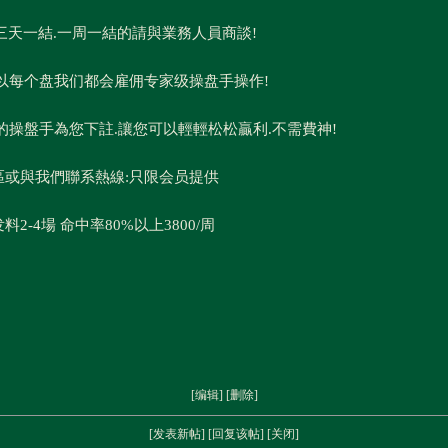
三天一結.一周一結的請與業務人員商談!
以每个盘我们都会雇佣专家级操盘手操作!
的操盤手為您下註.讓您可以輕輕松松贏利.不需費神!
或與我們聯系熱線:只限会员提供
-4場 命中率80%以上3800/周
[
编辑
] [
删除
]
[
发表新帖
] [
回复该帖
] [
关闭
]