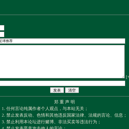
[
郑 重 声 明
1. 任何言论纯属作者个人观点，与本站无关；
2. 禁止发表反动、色情和其他违反国家法律、法规的言论、信息；
3. 禁止利用本论坛进行赌博、非法买卖等违法行为；
4. 禁止发表恶意攻击他人的言论；