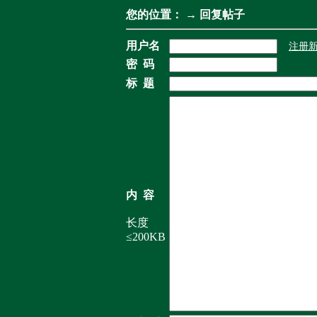
您的位置：
→ 回复帖子
用户名
注册
密 码
标 题
内 容
长度
≤200KB