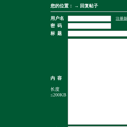
您的位置：
→ 回复帖子
用户名
注册
密 码
标 题
内 容
长度
≤200KB